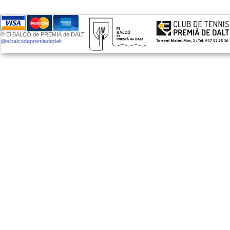
© El BALCÓ de PREMIÀ de DALT
@elbalcodepremiadedalt